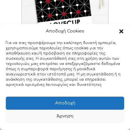
Αποδοχή Cookies
Για να σας προσφέρουμε την καλύτερη δυνατή εμπειρία,
χρησιμοποιούμε τεχνολογίες όπως cookies για την
αποθήκευση και/ή πρόσβαση σε πληροφορίες της
Τετράγωνα αυτοκόλλητα – καρτελάκια valentine,
συσκευής σας. Η συγκατάθεσή σας στη χρήση αυτών των
με τυπωμένη επωνυμία
τεχνολογιών, μας επιτρέπει να επεξεργαζόμαστε δεδομένα
όπως η συμπεριφορά περιήγησης ή μοναδικά
P24_RTAT_V5
αναγνωριστικά στον ιστότοπό μας. Η μη συγκατάθεση ή η
€
0.30
–
€
0.40
ανάκληση της συγκατάθεσης, μπορεί να επηρεάσει
αρνητικά ορισμένες λειτουργίες και δυνατότητες.
Αποδοχή
Άρνηση