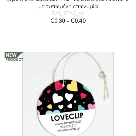
με τυπωμένη επωνυμία
P24_RTAG_V6
€
0.30
–
€
0.40