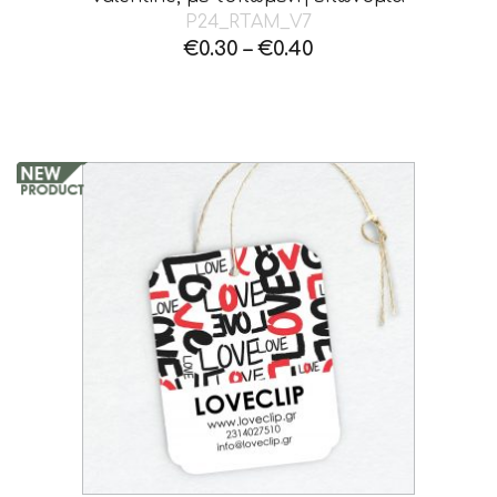
P24_RTAM_V7
€
0.30
–
€
0.40