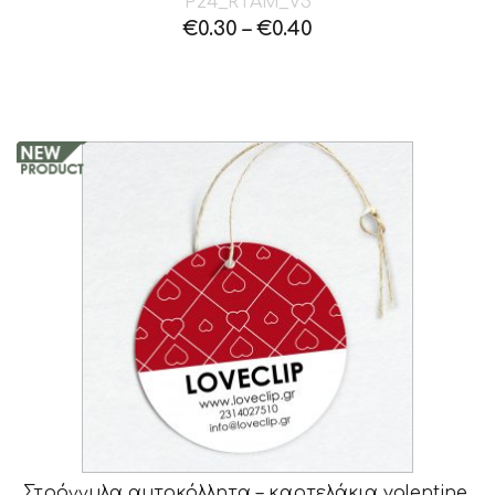
P24_RTAM_V5
€
0.30
–
€
0.40
Στρόγγυλα αυτοκόλλητα – καρτελάκια valentine,