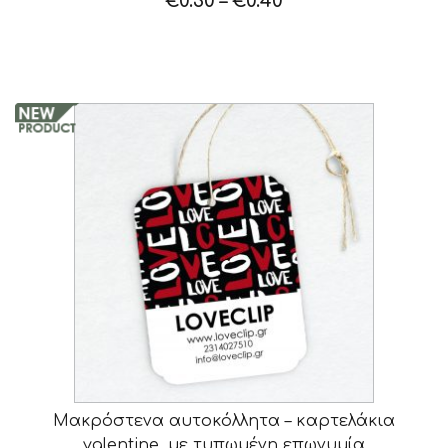
€
0.30
–
€
0.40
Μακρόστενα αυτοκόλλητα – καρτελάκια
valentine, με τυπωμένη επωνυμία