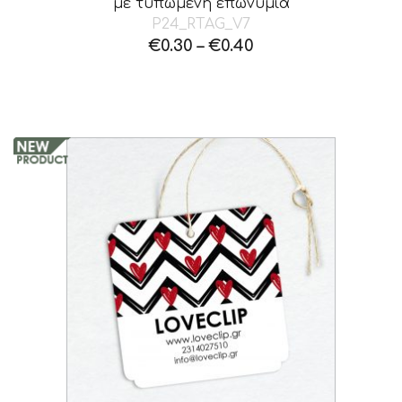
με τυπωμένη επωνυμία
P24_RTAG_V7
€
0.30
–
€
0.40