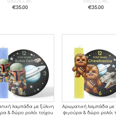
01B224_CWC
01B235_CWC
€
35.00
€
35.00
τική λαμπάδα με ξύλινη
Αρωματική λαμπάδα με 
ρα & δώρο ρολόι τοίχου
φιγούρα & δώρο ρολόι 