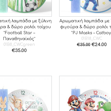
τική λαμπάδα με ξύλινη
Αρωματική λαμπάδα με 
ρα & δώρο ρολόι τοίχου
φιγούρα & δώρο ρολόι 
“Football Star –
“PJ Masks – Catboy
01B18_CWC
Παναθηναϊκός”
Original
Η
€
24.00
01B8_CWCgreen
€
35.00
price
τ
€
35.00
was:
τ
€35.00.
εί
€