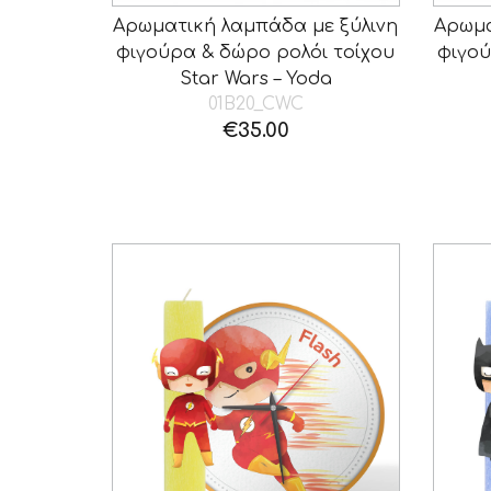
Αρωματική λαμπάδα με ξύλινη
Αρωμα
φιγούρα & δώρο ρολόι τοίχου
φιγού
Star Wars – Yoda
01B20_CWC
€
35.00