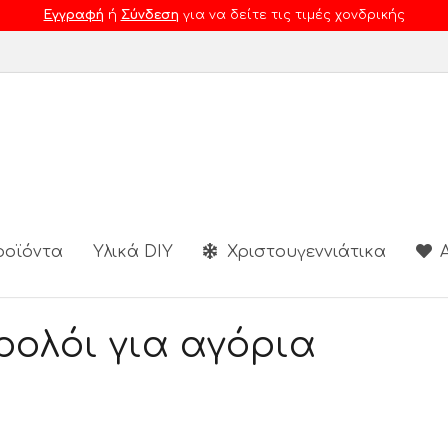
Εγγραφή
ή
Σύνδεση
για να δείτε τις τιμές χονδρικής
ροϊόντα
Υλικά DIY
Χριστουγεννιάτικα
Α
ρολόι για αγόρια