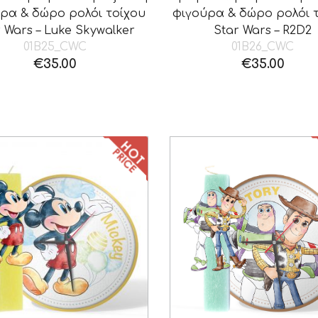
ρα & δώρο ρολόι τοίχου
φιγούρα & δώρο ρολόι 
 Wars – Luke Skywalker
Star Wars – R2D2
01B25_CWC
01B26_CWC
€
35.00
€
35.00