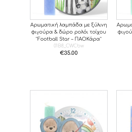
Αρωματική λαμπάδα με ξύλινη
Αρωμα
φιγούρα & δώρο ρολόι τοίχου
φιγού
“Football Star – ΠΑΟΚάρα”
01B8_CWCbw
€
35.00