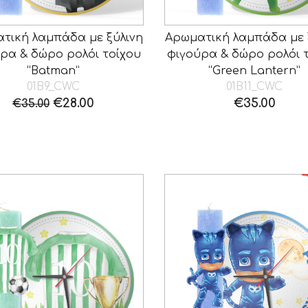
τική λαμπάδα με ξύλινη
Αρωματική λαμπάδα με 
ρα & δώρο ρολόι τοίχου
φιγούρα & δώρο ρολόι 
“Batman”
“Green Lantern”
01B9_CWC
01B11_CWC
Original
Η
€
28.00
€
35.00
€
35.00
price
τρέχουσα
was:
τιμή
€35.00.
είναι:
€28.00.