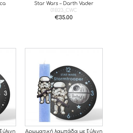
cca
Star Wars – Darth Vader
01B23_CWC
€
35.00
ξύλινη
Αρωματική λαμπάδα με ξύλινη