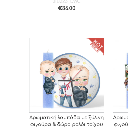
01B223_CWC
€
35.00
Αρωματική λαμπάδα με ξύλινη
Αρωμα
φιγούρα & δώρο ρολόι τοίχου
φιγού