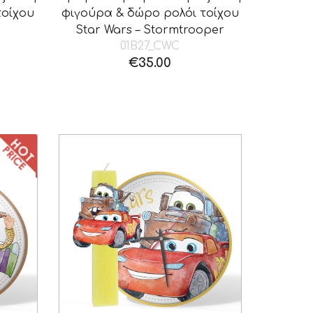
τοίχου
φιγούρα & δώρο ρολόι τοίχου
Star Wars – Stormtrooper
01B27_CWC
€
35.00