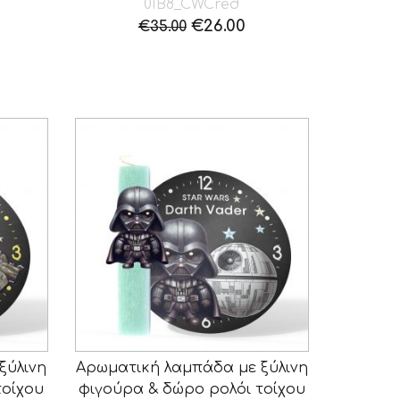
01B8_CWCred
Original
Η
€
26.00
€
35.00
price
τρέχουσα
was:
τιμή
€35.00.
είναι:
€26.00.
ξύλινη
Αρωματική λαμπάδα με ξύλινη
τοίχου
φιγούρα & δώρο ρολόι τοίχου