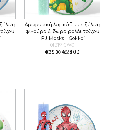
ξύλινη
Αρωματική λαμπάδα με ξύλινη
τοίχου
φιγούρα & δώρο ρολόι τοίχου
”
“PJ Masks – Gekko”
01B19_CWC
Original
Η
€
28.00
€
35.00
ρέχουσα
price
τρέχουσα
ιμή
was:
τιμή
ναι:
€35.00.
είναι:
24.00.
€28.00.