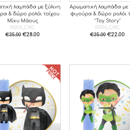
τική λαμπάδα με ξύλινη
Αρωματική λαμπάδα με 
ρα & δώρο ρολόι τοίχου
φιγούρα & δώρο ρολόι 
Μίκυ Μάους
“Toy Story”
01B14_CWC
01B16_CWC
Original
Η
Original
Η
€
28.00
€
22.00
€
35.00
€
35.00
price
τρέχουσα
price
τ
was:
τιμή
was:
τ
€35.00.
είναι:
€35.00.
εί
€28.00.
€2