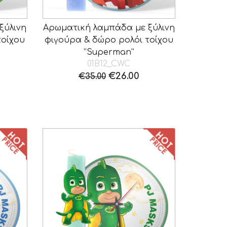
ξύλινη
Αρωματική λαμπάδα με ξύλινη
τοίχου
φιγούρα & δώρο ρολόι τοίχου
“Superman”
01B12_CWC
Original
Η
€
26.00
€
35.00
price
τρέχουσα
was:
τιμή
€35.00.
είναι:
€26.00.