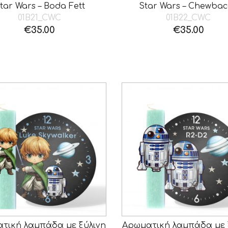
tar Wars – Boda Fett
Star Wars – Chewba
01B21_CWC
01B22_CWC
€
35.00
€
35.00
τική λαμπάδα με ξύλινη
Αρωματική λαμπάδα με 