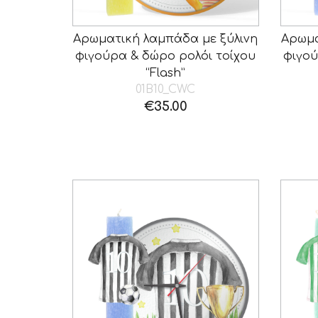
Αρωματική λαμπάδα με ξύλινη
Αρωμα
φιγούρα & δώρο ρολόι τοίχου
φιγού
“Flash”
01B10_CWC
€
35.00