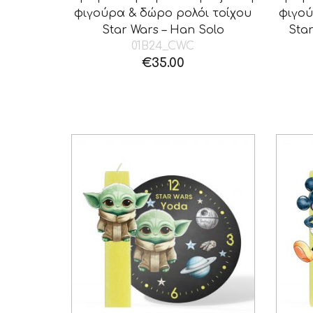
φιγούρα & δώρο ρολόι τοίχου
φιγού
Star Wars – Han Solo
Star
01B24_CWC
€
35.00