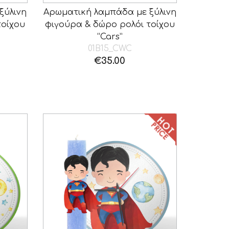
ξύλινη
Αρωματική λαμπάδα με ξύλινη
τοίχου
φιγούρα & δώρο ρολόι τοίχου
“Cars”
01B15_CWC
€
35.00
ρέχουσα
ιμή
ναι:
2.00.