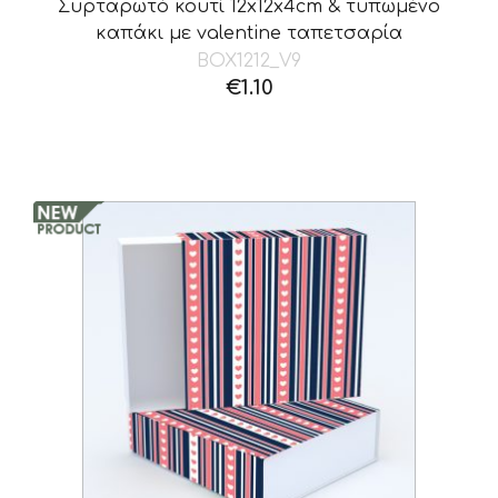
Συρταρωτό κουτί 12x12x4cm & τυπωμένο
καπάκι με valentine ταπετσαρία
BOX1212_V9
€
1.10