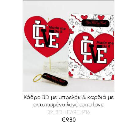
Κάδρο 3D με μπρελόκ & καρδιά με
εκτυπωμένο λογότυπο love
02_3DHEART_P16
€
9.80