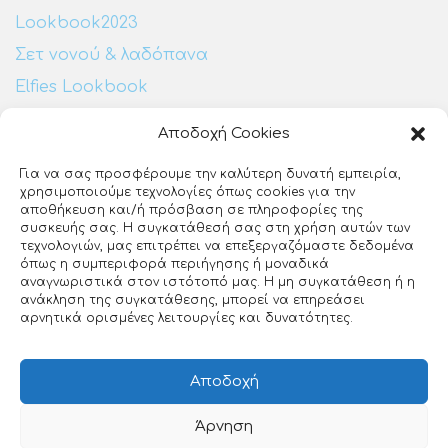
Lookbook2023
Σετ νονού & λαδόπανα
Elfies Lookbook
Αποδοχή Cookies
Επικοινωνία:
Για να σας προσφέρουμε την καλύτερη δυνατή εμπειρία,
χρησιμοποιούμε τεχνολογίες όπως cookies για την
Ευζώνων 25
αποθήκευση και/ή πρόσβαση σε πληροφορίες της
ΕΡΤ3
συσκευής σας. Η συγκατάθεσή σας στη χρήση αυτών των
Θεσσαλονίκη, 54640
τεχνολογιών, μας επιτρέπει να επεξεργαζόμαστε δεδομένα
όπως η συμπεριφορά περιήγησης ή μοναδικά
23140 27510
αναγνωριστικά στον ιστότοπό μας. Η μη συγκατάθεση ή η
ανάκληση της συγκατάθεσης, μπορεί να επηρεάσει
info@loveclip.gr
αρνητικά ορισμένες λειτουργίες και δυνατότητες.
Αποδοχή
Άρνηση