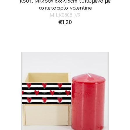
Κουτί Milkbox 8x8X16cm τυπωμένο με
ταπετσαρία valentine
MILK0808_V9
€
1.20