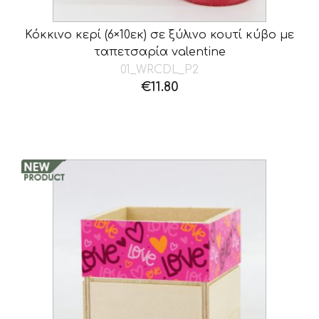
Κόκκινο κερί (6×10εκ) σε ξύλινο κουτί κύβο με
ταπετσαρία valentine
01_WRCDL_P2
€
11.80