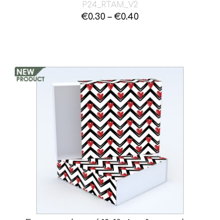
P24_RTAM_V2
€
0.30
–
€
0.40