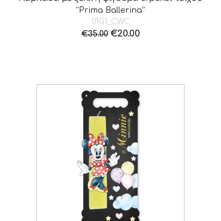
“Prima Ballerina”
01G1_CWC
Original
Η
€
20.00
€
35.00
price
τρέχουσα
was:
τιμή
€35.00.
είναι:
€20.00.