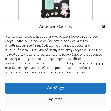
Αρωματική λαμπάδα με ξύλινη φιγούρα ουράνιο
Αποδοχή Cookies
τόξο “Rainbow”
Για να σας προσφέρουμε την καλύτερη δυνατή εμπειρία,
01G17_CPL
χρησιμοποιούμε τεχνολογίες όπως cookies για την
€
12.00
–
€
16.00
αποθήκευση και/ή πρόσβαση σε πληροφορίες της
συσκευής σας. Η συγκατάθεσή σας στη χρήση αυτών των
τεχνολογιών, μας επιτρέπει να επεξεργαζόμαστε δεδομένα
όπως η συμπεριφορά περιήγησης ή μοναδικά
αναγνωριστικά στον ιστότοπό μας. Η μη συγκατάθεση ή η
ανάκληση της συγκατάθεσης, μπορεί να επηρεάσει
αρνητικά ορισμένες λειτουργίες και δυνατότητες.
Αποδοχή
Άρνηση