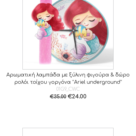
Αρωματική λαμπάδα με ξύλινη φιγούρα & δώρο
ρολόι τοίχου γοργόνα “Ariel underground”
01G9_CWC
Original
Η
€
24.00
€
35.00
price
τρέχουσα
was:
τιμή
€35.00.
είναι:
€24.00.