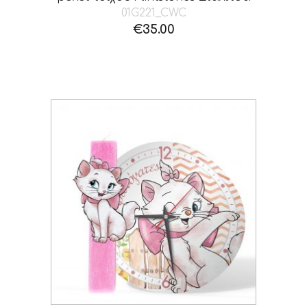
01G221_CWC
€
35.00