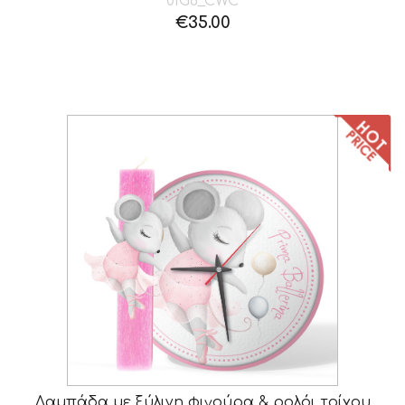
01G8_CWC
€
35.00
Λαμπάδα με ξύλινη φιγούρα & ρολόι τοίχου