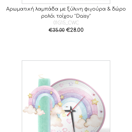
Αρωματική λαμπάδα με ξύλινη φιγούρα & δώρο
ρολόι τοίχου “Daisy”
01G15_CWC
Original
Η
€
28.00
€
35.00
price
τρέχουσα
was:
τιμή
€35.00.
είναι:
€28.00.