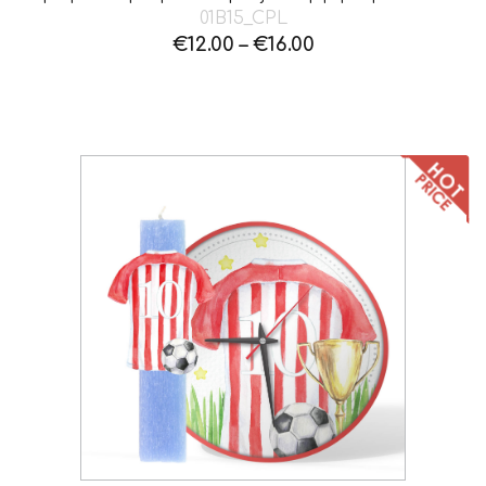
01B15_CPL
€
12.00
–
€
16.00