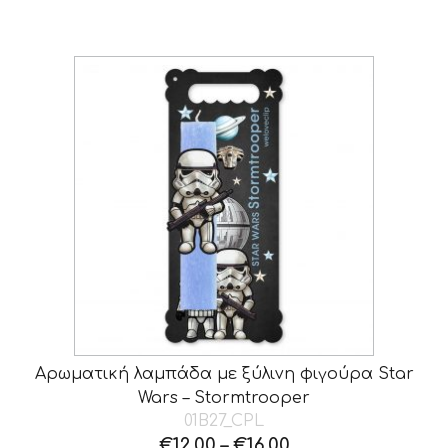
Αρωματική λαμπάδα με ξύλινη φιγούρα Star
Wars – Stormtrooper
01B27_CPL
€
12.00
–
€
16.00