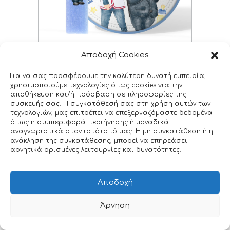
Αρωματική λαμπάδα με ξύλινη φιγούρα & δώρο
Αποδοχή Cookies
ρολόι τοίχου “Boss baby”
01B13_CWC
Για να σας προσφέρουμε την καλύτερη δυνατή εμπειρία,
χρησιμοποιούμε τεχνολογίες όπως cookies για την
Original
Η
€
26.00
€
35.00
αποθήκευση και/ή πρόσβαση σε πληροφορίες της
price
τρέχουσα
συσκευής σας. Η συγκατάθεσή σας στη χρήση αυτών των
was:
τιμή
τεχνολογιών, μας επιτρέπει να επεξεργαζόμαστε δεδομένα
όπως η συμπεριφορά περιήγησης ή μοναδικά
€35.00.
είναι:
αναγνωριστικά στον ιστότοπό μας. Η μη συγκατάθεση ή η
€26.00.
ανάκληση της συγκατάθεσης, μπορεί να επηρεάσει
αρνητικά ορισμένες λειτουργίες και δυνατότητες.
Αποδοχή
Άρνηση