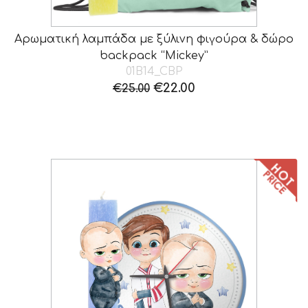
Αρωματική λαμπάδα με ξύλινη φιγούρα & δώρο
backpack “Mickey”
01B14_CBP
Original
Η
€
22.00
€
25.00
price
τρέχουσα
was:
τιμή
€25.00.
είναι:
€22.00.