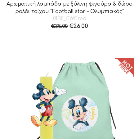
Αρωματική λαμπάδα με ξύλινη φιγούρα & δώρο
ρολόι τοίχου “Football star – Ολυμπιακός”
01B8_CWCred
Original
Η
€
26.00
€
35.00
price
τρέχουσα
was:
τιμή
€35.00.
είναι:
€26.00.