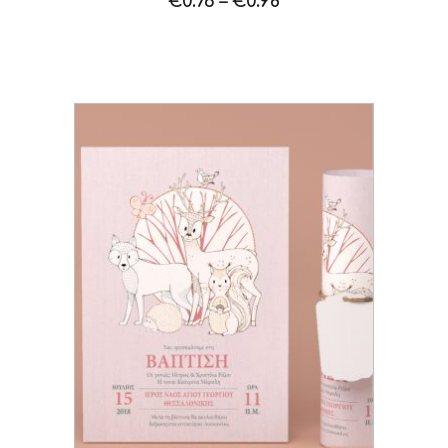
€
0.76
–
€
0.98