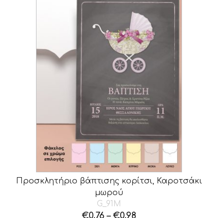
Προσκλητήριο βάπτισης κορίτσι, Καροτσάκι
μωρού
G_91M
€
0.76
–
€
0.98