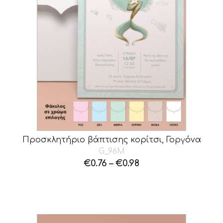
Προσκλητήριο βάπτισης κορίτσι, Γοργόνα
G_96M
€
0.76
–
€
0.98