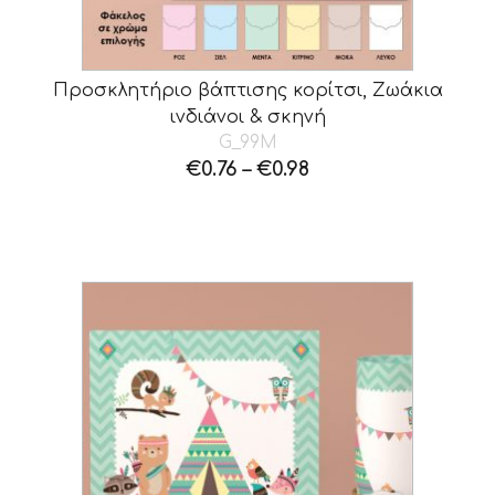
Προσκλητήριο βάπτισης κορίτσι, Ζωάκια
ινδιάνοι & σκηνή
G_99M
€
0.76
–
€
0.98