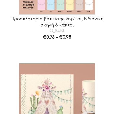
Προσκλητήριο βάπτισης κορίτσι, Ινδιάνικη
σκηνή & κάκτοι
G_84M
€
0.76
–
€
0.98