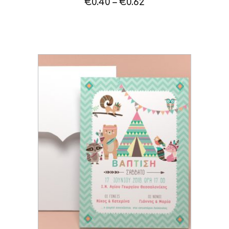
€
0.40
–
€
0.62