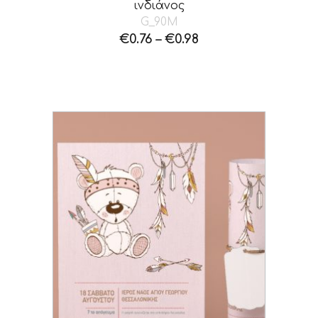
ινδιάνος
G_90M
€
0.76
–
€
0.98