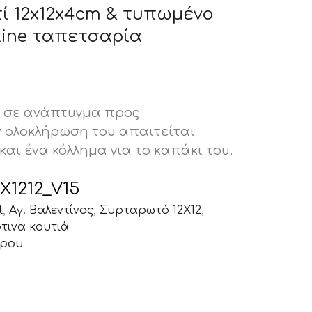
ί 12x12x4cm & τυπωμένο
tine ταπετσαρία
ι σε ανάπτυγμα προς
ν ολοκλήρωση του απαιτείται
και ένα κόλλημα για το καπάκι του.
X1212_V15
t
,
Αγ. Βαλεντίνος
,
Συρταρωτό 12Χ12
,
τινα κουτιά
ώρου