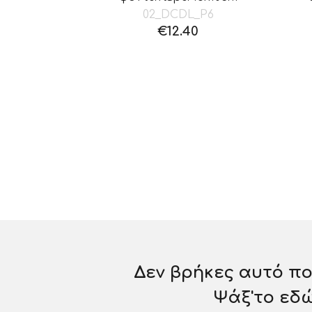
02_DCDL_P6
€
12.40
Δεν βρήκες αυτό πο
Ψάξ'το εδ