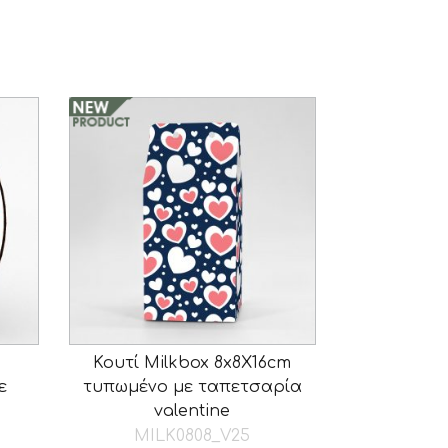
Κουτί Milkbox 8x8X16cm
ε
τυπωμένο με ταπετσαρία
valentine
MILK0808_V25