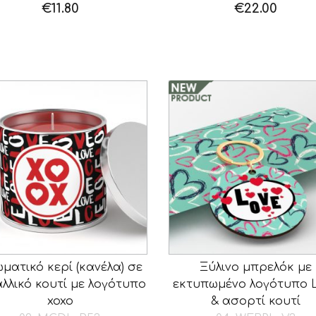
€
11.80
€
22.00
ματικό κερί (κανέλα) σε
Ξύλινο μπρελόκ με
λλικό κουτί με λογότυπο
εκτυπωμένο λογότυπο 
xoxo
& ασορτί κουτί