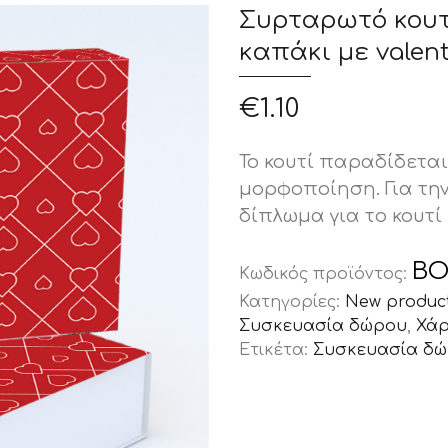
Συρταρωτό κουτ
καπάκι με valen
€
1.10
Το κουτί παραδίδετα
μορφοποίηση. Για τη
δίπλωμα για το κουτί 
BO
Κωδικός προϊόντος:
Κατηγορίες:
New produc
Συσκευασία δώρου
,
Χάρ
Ετικέτα:
Συσκευασία δ