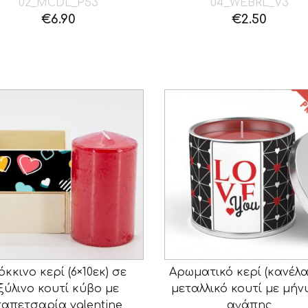
02_ΜCDL_P53
04_WEBRL_V3
€
6.90
€
2.50
όκκινο κερί (6×10εκ) σε
Αρωματικό κερί (κανέλα
ξύλινο κουτί κύβο με
μεταλλικό κουτί με μή
ταπετσαρία valentine
αγάπης