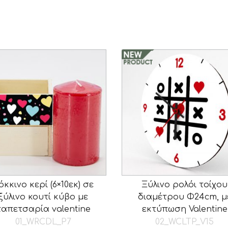
όκκινο κερί (6×10εκ) σε
Ξύλινο ρολόι τοίχου
ξύλινο κουτί κύβο με
διαμέτρου Φ24cm, μ
ταπετσαρία valentine
εκτύπωση Valentine
01_WRCDL_P7
02_WCLTP_V15