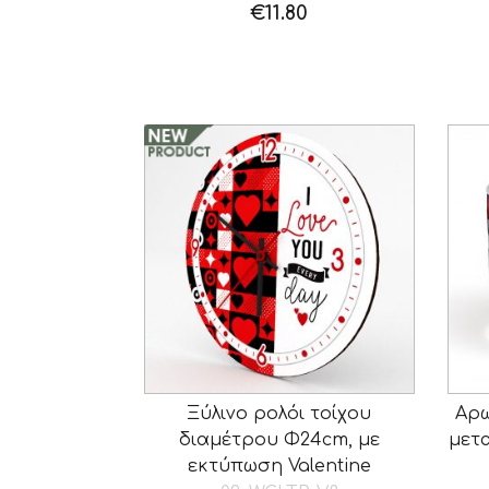
€
11.80
Ξύλινο ρολόι τοίχου
Αρω
διαμέτρου Φ24cm, με
μετα
εκτύπωση Valentine