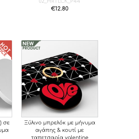
02_HRTLCK_P44
€
12.80
) σε
Ξύλινο μπρελόκ με μήνυμα
νυμα
αγάπης & κουτί με
ταπετσαρία valentine