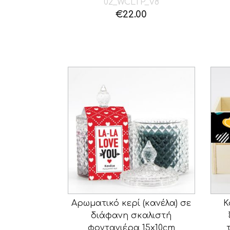
02_WCLTP_V8
€
22.00
Αρωματικό κερί (κανέλα) σε
Κ
διάφανη σκαλιστή
φοντανιέρα 15x10cm