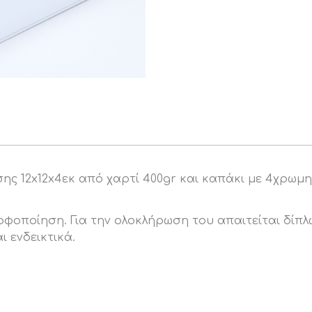
ς 12x12x4εκ από χαρτί 400gr και καπάκι με 4χρωμη
οποίηση. Για την ολοκλήρωση του απαιτείται δίπλωμ
ι ενδεικτικά.