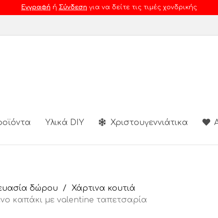
Εγγραφή
ή
Σύνδεση
για να δείτε τις τιμές χονδρικής
ροϊόντα
Υλικά DIY
Χριστουγεννιάτικα
Α
ευασία δώρου
Χάρτινα κουτιά
νο καπάκι με valentine ταπετσαρία