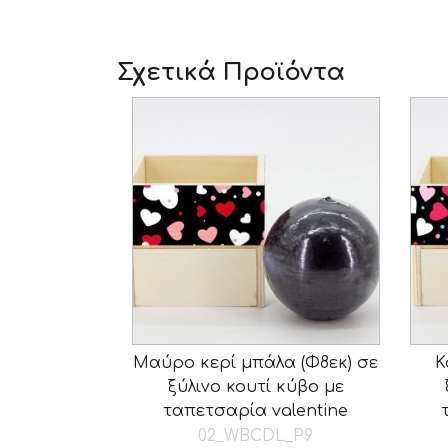
Σχετικά Προϊόντα
Μαύρο κερί μπάλα (Φ8εκ) σε
Κ
ξύλινο κουτί κύβο με
ταπετσαρία valentine
02_WBCDL_P9