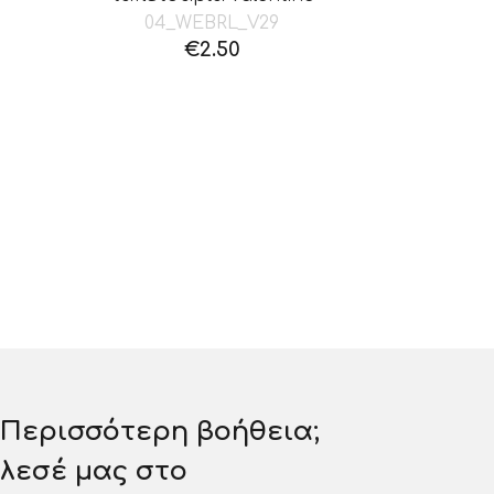
04_WEBRL_V29
€
2.50
έχουσα
ή
ι:
0.
 Περισσότερη βοήθεια;
λεσέ μας στο