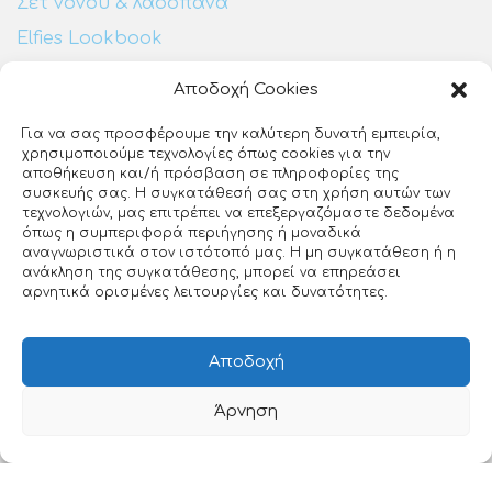
Σετ νονού & λαδόπανα
Elfies Lookbook
Αποδοχή Cookies
Επικοινωνία:
Για να σας προσφέρουμε την καλύτερη δυνατή εμπειρία,
χρησιμοποιούμε τεχνολογίες όπως cookies για την
Ευζώνων 25
αποθήκευση και/ή πρόσβαση σε πληροφορίες της
ΕΡΤ3
συσκευής σας. Η συγκατάθεσή σας στη χρήση αυτών των
Θεσσαλονίκη, 54640
τεχνολογιών, μας επιτρέπει να επεξεργαζόμαστε δεδομένα
όπως η συμπεριφορά περιήγησης ή μοναδικά
23140 27510
αναγνωριστικά στον ιστότοπό μας. Η μη συγκατάθεση ή η
ανάκληση της συγκατάθεσης, μπορεί να επηρεάσει
info@loveclip.gr
αρνητικά ορισμένες λειτουργίες και δυνατότητες.
Αποδοχή
Άρνηση