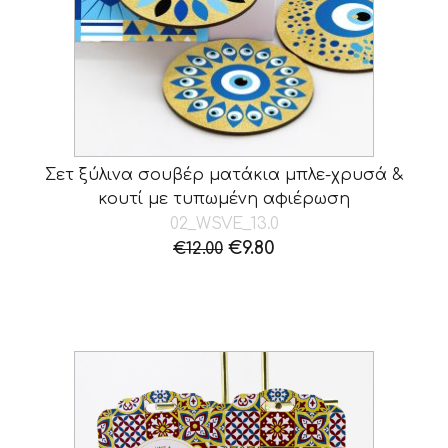
Σετ ξύλινα σουβέρ ματάκια μπλε-χρυσά &
κουτί με τυπωμένη αφιέρωση
02_WSVE_13.0
Original
Η
€
9.80
€
12.00
price
τρέχουσα
was:
τιμή
€12.00.
είναι:
€9.80.