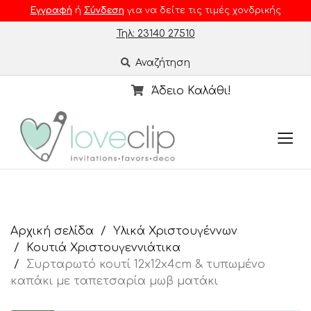
Εγγραφή
ή
Σύνδεση
για να δείτε τις τιμές χονδρικής
Τηλ: 23140 27510
Αναζήτηση
Άδειο Καλάθι!
Αρχική σελίδα
Υλικά Χριστουγέννων
Κουτιά Χριστουγεννιάτικα
Συρταρωτό κουτί 12x12x4cm & τυπωμένο
καπάκι με ταπετσαρία μωβ ματάκι