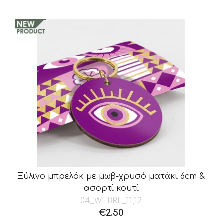
Ξύλινο μπρελόκ με μωβ-χρυσό ματάκι 6cm &
ασορτί κουτί
04_WEBRL_11,12
€
2.50