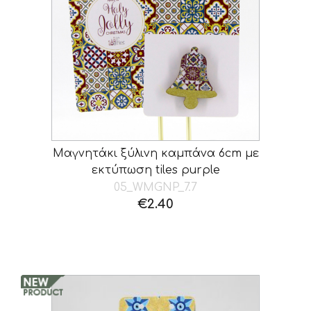
Μαγνητάκι ξύλινη καμπάνα 6cm με
εκτύπωση tiles purple
05_WMGNP_7.7
€
2.40