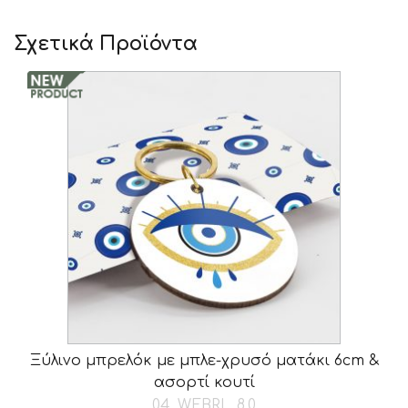
Σχετικά Προϊόντα
Ξύλινο μπρελόκ με μπλε-χρυσό ματάκι 6cm &
ασορτί κουτί
04_WEBRL_8.0