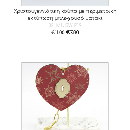
Χριστουγεννιάτικη κούπα με περιμετρική
εκτύπωση μπλε-χρυσό ματάκι
02_MUGW_P19
Original
Η
€
7.80
€
11.00
price
τρέχουσα
was:
τιμή
€11.00.
είναι:
€7.80.