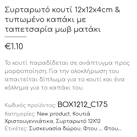
Συρταρωτό κουτί 12x12x4cm &
τυπωμένο καπάκι με
ταπετσαρία μωβ ματάκι
€
1.10
Το κουτί παραδίδεται σε ανάπτυγμα προς
μορφοποίηση. Για την ολοκλήρωση του
απαιτείται δίπλωμα για το κουτί και ένα
κόλλημα για το καπάκι του.
BOX1212_C175
Κωδικός προϊόντος:
Κατηγορίες:
New product
,
Κουτιά
Χριστουγεννιάτικα
,
Συρταρωτό 12Χ12
Ετικέτες:
Συσκευασία δώρου
,
Φτου ... Φτου...