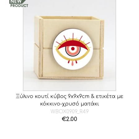
Ξύλινο κουτί κύβος 9x9x9cm & ετικέτα με
κόκκινο-χρυσό ματάκι
WBOX0909_R49
€
2.00