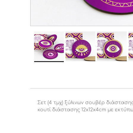
Σετ (4 τμχ) ξύλινων σουβέρ διάστα
κουτί διάστασης 12x12x4cm με εκτύπ