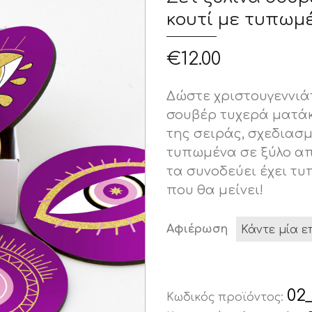
κουτί με τυπωμ
€
12.00
Δώστε χριστουγεννιά
σουβέρ τυχερά ματάκ
της σειράς, σχεδιασμέ
τυπωμένα σε ξύλο απ
τα συνοδεύει έχει τ
που θα μείνει!
Αφιέρωση
02
Κωδικός προϊόντος: