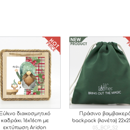
Ξύλινο διακοσμητικό
Πράσινο βαμβακερ
καδράκι 16x16cm με
backpack (λονέτα) 22x
εκτύπωση Aridon
05_BCP_S2