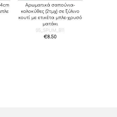
x4cm
Αρωματικά σαπούνια-
μπλε
κολοκύθες (2τμχ) σε ξύλινο
κουτί με ετικέτα μπλε-χρυσό
ματάκι
05_SPUM_B11
€
8.50