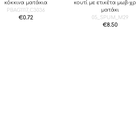
κόκκινα ματάκια
κουτί με ετικέτα μωβ-χ
ματάκι
PBAG1117_C3036
€
0.72
05_SPUM_M29
€
8.50