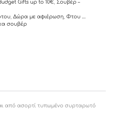
Budget Gifts up to 10€
,
Σουβέρ –
φτου
,
Δώρα με αφιέρωση
,
Φτου ...
ικα σουβέρ
ται από ασορτί τυπωμένο συρταρωτό