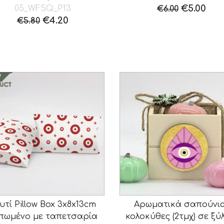
Original
Η
€
5.00
05_WFSQ_P13
€
6.00
Original
Η
price
τρέ
€
4.20
€
5.80
price
τρέχουσα
was:
τιμ
was:
τιμή
€6.00.
είνα
€5.80.
είναι:
€5.0
€4.20.
υτί Pillow Box 3x8x13cm
Αρωματικά σαπούνια
πωμένο με ταπετσαρία
κολοκύθες (2τμχ) σε ξύ