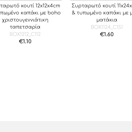
ταρωτό κουτί 12x12x4cm
Συρταρωτό κουτί 11x24
υπωμένο καπάκι με boho
& τυπωμένο καπάκι με 
χριστουγεννιάτικη
ματάκια
ταπετσαρία
BOX1124_C151
€
1.60
BOX1212_C112
€
1.10