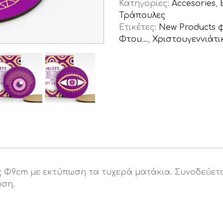
Κατηγορίες:
Accesories
,
Τράπουλες
Ετικέτες:
New Products 
Φτου...
,
Χριστουγεννιάτ
σης Φ9cm με εκτύπωση τα τυχερά ματάκια. Συνοδεύε
ωση.