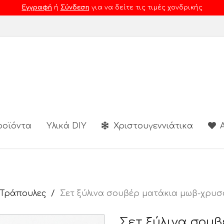
Εγγραφή
ή
Σύνδεση
για να δείτε τις τιμές χονδρικής
ροϊόντα
Υλικά DIY
Χριστουγεννιάτικα
Α
 Τράπουλες
Σετ ξύλινα σουβέρ ματάκια μωβ-χρυσ
Σετ ξύλινα σου