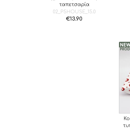
ταπετσαρία
02_P5HOUSE_15.0
€
13.90
Κο
τυ