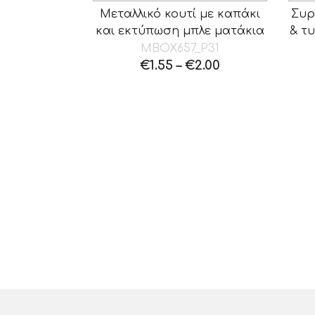
Μεταλλικό κουτί με καπάκι
Συρ
και εκτύπωση μπλε ματάκια
& τ
MBOX657_P31
€
1.55
–
€
2.00