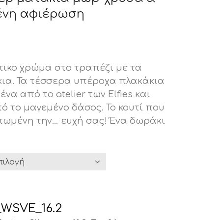
ένη αφιέρωση
τικο χρώμα στο τραπέζι με τα
ια. Τα τέσσερα υπέροχα πλακάκια
να από το atelier των Elfies και
ό το μαγεμένο δάσος. Το κουτί που
υπωμένη την… ευχή σας! Ένα δωράκι
_WSVE_16.2