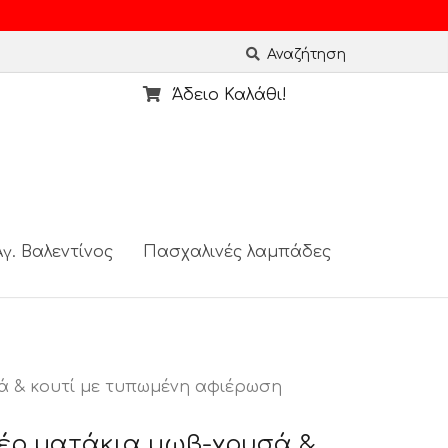
Αναζήτηση
Άδειο Καλάθι!
γ. Βαλεντίνος
Πασχαλινές λαμπάδες
ά & κουτί με τυπωμένη αφιέρωση
βέρ ματάκια μωβ-χρυσά &