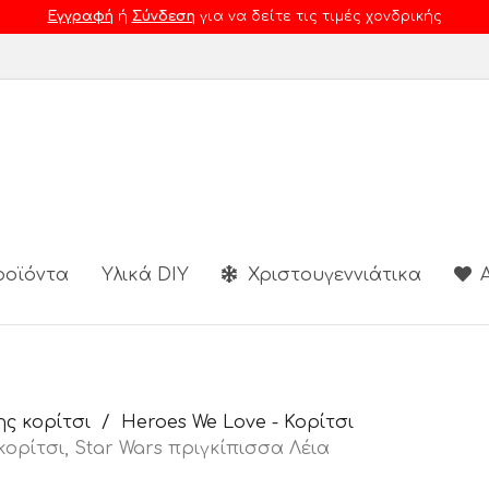
Εγγραφή
ή
Σύνδεση
για να δείτε τις τιμές χονδρικής
ροϊόντα
Υλικά DIY
Χριστουγεννιάτικα
Α
ς κορίτσι
Heroes We Love - Κορίτσι
ορίτσι, Star Wars πριγκίπισσα Λέια