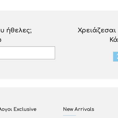
υ ήθελες;
Χρειάζεσαι
ώ
Κά
ογοι Exclusive
New Arrivals