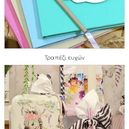
Τραπέζι ευχών