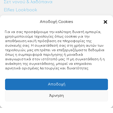
Σετ νονού & λαδόπανα
Elfies Lookbook
Αποδοχή Cookies
Επικοινωνία:
Για να σας προσφέρουμε την καλύτερη δυνατή εμπειρία,
χρησιμοποιούμε τεχνολογίες όπως cookies για την
Ευζώνων 25
αποθήκευση και/ή πρόσβαση σε πληροφορίες της
ΕΡΤ3
συσκευής σας. Η συγκατάθεσή σας στη χρήση αυτών των
Θεσσαλονίκη, 54640
τεχνολογιών, μας επιτρέπει να επεξεργαζόμαστε δεδομένα
όπως η συμπεριφορά περιήγησης ή μοναδικά
23140 27510
αναγνωριστικά στον ιστότοπό μας. Η μη συγκατάθεση ή η
ανάκληση της συγκατάθεσης, μπορεί να επηρεάσει
info@loveclip.gr
αρνητικά ορισμένες λειτουργίες και δυνατότητες.
Αποδοχή
Άρνηση