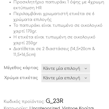
Προσκλητήριο παπυράκι 1 όψης με 4χρωμη
εκτύπωση HR
Περιλαμβάνει χρωματιστή ετικέτα σε 6
χρώματα επιλογής
Το παπυράκι είναι τυπωμένο σε οικολογικό
χαρτί 170gr.
Η ετικέτα είναι τυπωμένη σε οικολογικό
χαρτί 250gr
Διατίθεται σε 2 διαστάσεις (14,5×20cm &
11,5×16,5cm)
Μέγεθος κάρτας
Χρώμα ετικέτας
G_23R
Κωδικός προϊόντος:
Κατηγορίες:
Uncategorized
,
Vintage Κορίτσι
,