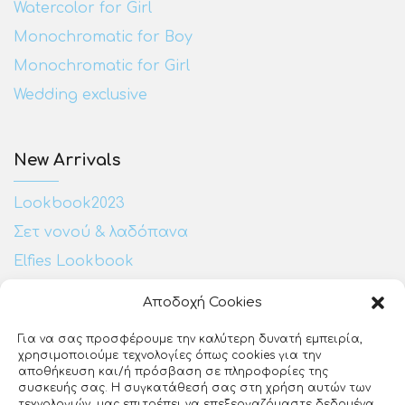
Watercolor for Girl
Monochromatic for Boy
Monochromatic for Girl
Wedding exclusive
New Arrivals
Lookbook2023
Σετ νονού & λαδόπανα
Elfies Lookbook
Αποδοχή Cookies
Επικοινωνία:
Για να σας προσφέρουμε την καλύτερη δυνατή εμπειρία,
χρησιμοποιούμε τεχνολογίες όπως cookies για την
Ευζώνων 25
αποθήκευση και/ή πρόσβαση σε πληροφορίες της
ΕΡΤ3
συσκευής σας. Η συγκατάθεσή σας στη χρήση αυτών των
Θεσσαλονίκη, 54640
τεχνολογιών, μας επιτρέπει να επεξεργαζόμαστε δεδομένα