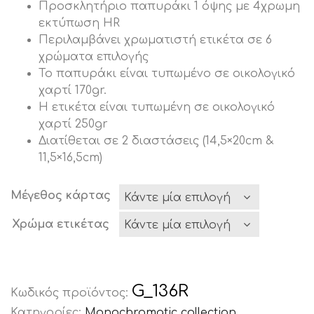
Προσκλητήριο παπυράκι 1 όψης με 4χρωμη
εκτύπωση HR
Περιλαμβάνει χρωματιστή ετικέτα σε 6
χρώματα επιλογής
Το παπυράκι είναι τυπωμένο σε οικολογικό
χαρτί 170gr.
Η ετικέτα είναι τυπωμένη σε οικολογικό
χαρτί 250gr
Διατίθεται σε 2 διαστάσεις (14,5×20cm &
11,5×16,5cm)
Μέγεθος κάρτας
Χρώμα ετικέτας
G_136R
Κωδικός προϊόντος:
Κατηγορίες:
Monochromatic collection
,