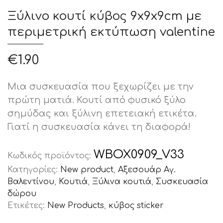
Ξύλινο κουτί κύβος 9x9x9cm με
περιμετρική εκτύπωση valentine
€
1.90
Μια συσκευασία που ξεχωρίζει με την
πρώτη ματιά. Κουτί από φυσικό ξύλο
σημύδας και ξύλινη επετειακή ετικέτα.
Γιατί η συσκευασία κάνει τη διαφορά!
WBOX0909_V33
Κωδικός προϊόντος:
Κατηγορίες:
New product
,
Αξεσουάρ Αγ.
Βαλεντίνου
,
Κουτιά
,
Ξύλινα κουτιά
,
Συσκευασία
δώρου
Ετικέτες:
New Products
,
κύβος sticker