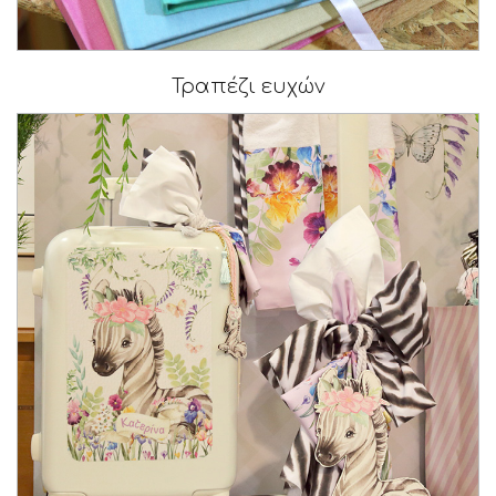
Τραπέζι ευχών