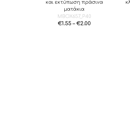
και εκτύπωση πράσινα
κ
ματάκια
MBOX657_P40
€
1.55
–
€
2.00