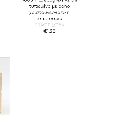
Κουτί Pillowbag 4x11X17cm
τυπωμένο με boho
χριστουγεννιάτικη
ταπετσαρία
PBAG1117_C153
€
1.20