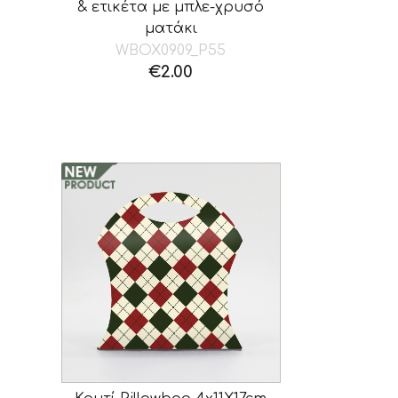
& ετικέτα με μπλε-χρυσό
ματάκι
WBOX0909_P55
€
2.00
έχουσα
ή
ι:
0.