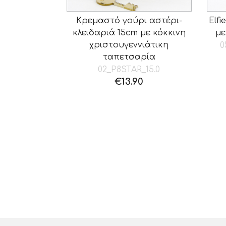
Κρεμαστό γούρι αστέρι-
Elf
κλειδαριά 15cm με κόκκινη
με
χριστουγεννιάτικη
0
ταπετσαρία
02_P8STAR_15.0
€
13.90