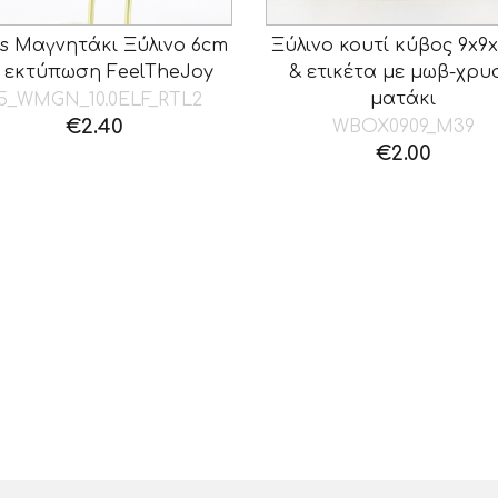
ies Μαγνητάκι Ξύλινο 6cm
Ξύλινο κουτί κύβος 9x9
 εκτύπωση FeelTheJoy
& ετικέτα με μωβ-χρυ
ματάκι
5_WMGN_10.0ELF_RTL2
€
2.40
WBOX0909_M39
€
2.00