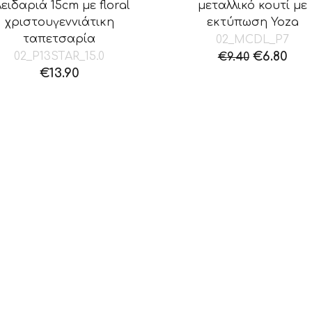
λειδαριά 15cm με floral
μεταλλικό κουτί με
χριστουγεννιάτικη
εκτύπωση Yoza
ταπετσαρία
02_ΜCDL_P7
Original
Η
€
6.80
02_P13STAR_15.0
€
9.40
price
τρ
€
13.90
was:
τιμ
€9.40.
είνα
€6.8