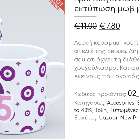
εκτύπωση μωβ μ
Original
Η
€
11.00
€
7.80
price
τρέ
was:
τιμή
Λευκή κεραμική κούπ
€11.00.
είνα
ατελιέ της Selssa. Δ
€7.80
σου φτιάχνει τη διάθ
χουχούλιασμα. Και φ
εκείνους που αγαπάς
02
Κωδικός προϊόντος:
Κατηγορίες:
Accesories
,
to 40%
,
Tolin
,
Τυπωμένες
Ετικέτες:
bazaar
,
New Pr