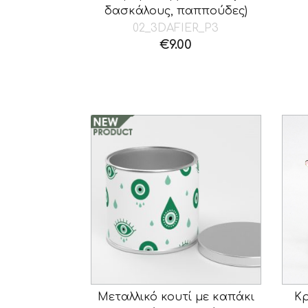
δασκάλους, παππούδες)
02_3DAFIER_P3
€
9.00
Μεταλλικό κουτί με καπάκι
Κρ