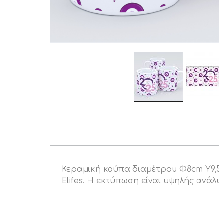
Κεραμική κούπα διαμέτρου Φ8cm Υ9,5
Elifes. H εκτύπωση είναι υψηλής ανά