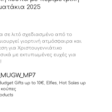
ατάκια 2025
χουσα
α σε λιτό σχεδιασμένο από το
ι:
ημιουργεί γιορτινή ατμόσφαιρα και
.
εση για Χριστουγεννιάτικο
υσικά με εκτυπωμένες ευχές για
!
_MUGW_MP7
Budget Gifts up to 10€
,
Elfies
,
Hot Sales up
 κούπες
oducts