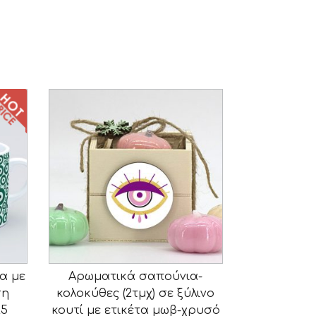
α με
Αρωματικά σαπούνια-
ση
κολοκύθες (2τμχ) σε ξύλινο
25
κουτί με ετικέτα μωβ-χρυσό