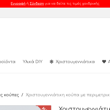
Εγγραφή
ή
Σύνδεση
για να δείτε τις τιμές χονδρικής
ροϊόντα
Υλικά DIY
Χριστουγεννιάτικα
Α
ς κούπες
Χριστουγεννιάτικη κούπα με περιμετρι
Χριστουγεννιάτι