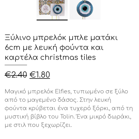
Ξύλινο μπρελόκ μπλε ματάκι
6cm με λευκή φούντα και
καρτέλα christmas tiles
Original
Η
€
2.40
€
1.80
price
τρέχουσα
was:
τιμή
Μαγικό μπρελόκ Elfies, τυπωμένο σε ξύλο
€2.40.
είναι:
από το μαγεμένο δάσος. Στην λευκή
€1.80.
φούντα κρύβεται ένα τυχερό ξόρκι, από τη
μυστική βίβλο του Tolin. Ένα μικρό δωράκι,
με στιλ που ξεχωρίζει.