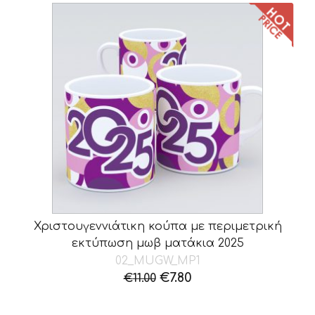
Χριστουγεννιάτικη κούπα με περιμετρική
εκτύπωση μωβ ματάκια 2025
02_MUGW_MP1
Original
Η
€
7.80
€
11.00
price
τρέχουσα
was:
τιμή