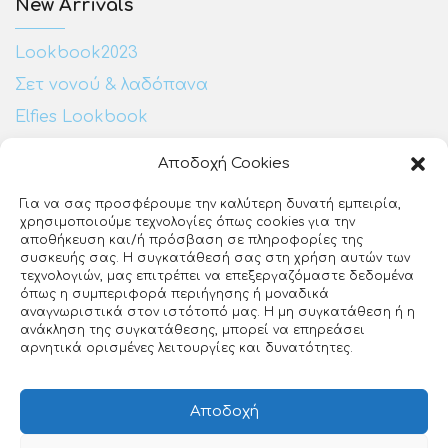
New Arrivals
Lookbook2023
Σετ νονού & λαδόπανα
Elfies Lookbook
Αποδοχή Cookies
Επικοινωνία:
Για να σας προσφέρουμε την καλύτερη δυνατή εμπειρία,
χρησιμοποιούμε τεχνολογίες όπως cookies για την
Ευζώνων 25
αποθήκευση και/ή πρόσβαση σε πληροφορίες της
ΕΡΤ3
συσκευής σας. Η συγκατάθεσή σας στη χρήση αυτών των
Θεσσαλονίκη, 54640
τεχνολογιών, μας επιτρέπει να επεξεργαζόμαστε δεδομένα
όπως η συμπεριφορά περιήγησης ή μοναδικά
23140 27510
αναγνωριστικά στον ιστότοπό μας. Η μη συγκατάθεση ή η
ανάκληση της συγκατάθεσης, μπορεί να επηρεάσει
info@loveclip.gr
αρνητικά ορισμένες λειτουργίες και δυνατότητες.
Αποδοχή