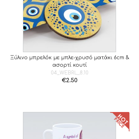
Ξύλινο μπρελόκ με μπλε-χρυσό ματάκι 6cm &
ασορτί κουτί
04_WEBRL_8.10
€
2.50