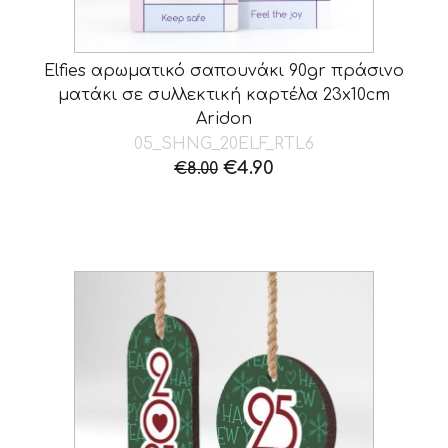
Elfies αρωματικό σαπουνάκι 90gr πράσινο
ματάκι σε συλλεκτική καρτέλα 23x10cm
Aridon
05_SHNG_20ELF_RTL6
Original
Η
€
4.90
€
8.00
price
τρέχουσα
was:
τιμή
€8.00.
είναι:
€4.90.