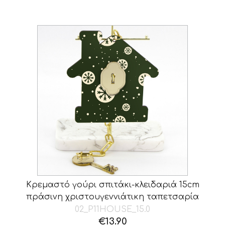
€11.00.
είναι:
€7.80.
Κρεμαστό γούρι σπιτάκι-κλειδαριά 15cm
πράσινη χριστουγεννιάτικη ταπετσαρία
02_P11HOUSE_15.0
€
13.90