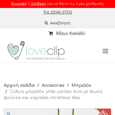
Εγγραφή
ή
Σύνδεση
για να δείτε τις τιμές χονδρικής
Τηλ: 23140 27510
Αναζήτηση
Άδειο Καλάθι!
Αρχική σελίδα
Accesories
Μπρελόκ
Ξύλινο μπρελόκ μπλε ματάκι 6cm με λευκή
φούντα και καρτέλα christmas tiles