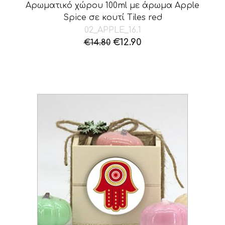
Αρωματικό χώρου 100ml με άρωμα Apple
Spice σε κουτί Τiles red
02_APPLE_16.1
Original
Η
€
12.90
€
14.80
price
τρέχουσα
was:
τιμή
€14.80.
είναι:
€12.90.