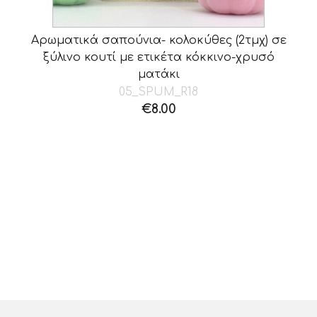
Αρωματικά σαπούνια- κολοκύθες (2τμχ) σε
ξύλινο κουτί με ετικέτα κόκκινο-χρυσό
ματάκι
05_SPUM_R18
€
8.00