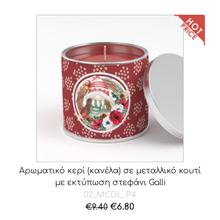
Αρωματικό κερί (κανέλα) σε μεταλλικό κουτί
με εκτύπωση στεφάνι Galli
02_ΜCDL_P4
Original
Η
€
6.80
€
9.40
price
τρέχουσα