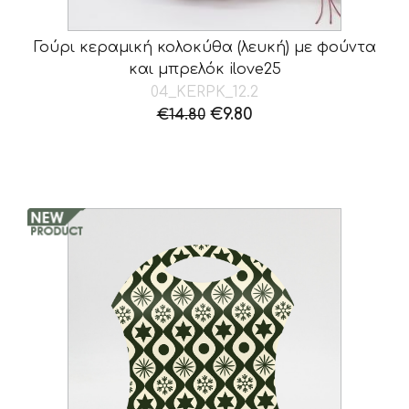
Γούρι κεραμική κολοκύθα (λευκή) με φούντα
και μπρελόκ ilove25
04_KERPK_12.2
Original
Η
€
9.80
€
14.80
price
τρέχουσα
was:
τιμή
€14.80.
είναι:
€9.80.