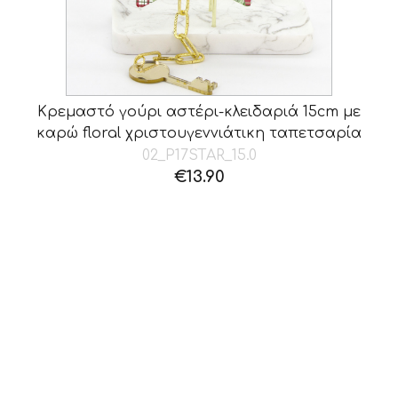
Κρεμαστό γούρι αστέρι-κλειδαριά 15cm με
καρώ floral χριστουγεννιάτικη ταπετσαρία
02_P17STAR_15.0
€
13.90