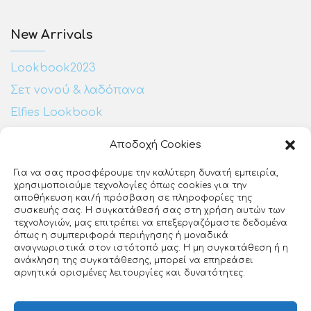
New Arrivals
Lookbook2023
Σετ νονού & λαδόπανα
Elfies Lookbook
Αποδοχή Cookies
Επικοινωνία:
Για να σας προσφέρουμε την καλύτερη δυνατή εμπειρία,
χρησιμοποιούμε τεχνολογίες όπως cookies για την
Ευζώνων 25
αποθήκευση και/ή πρόσβαση σε πληροφορίες της
ΕΡΤ3
συσκευής σας. Η συγκατάθεσή σας στη χρήση αυτών των
Θεσσαλονίκη, 54640
τεχνολογιών, μας επιτρέπει να επεξεργαζόμαστε δεδομένα
όπως η συμπεριφορά περιήγησης ή μοναδικά
23140 27510
αναγνωριστικά στον ιστότοπό μας. Η μη συγκατάθεση ή η
ανάκληση της συγκατάθεσης, μπορεί να επηρεάσει
info@loveclip.gr
αρνητικά ορισμένες λειτουργίες και δυνατότητες.