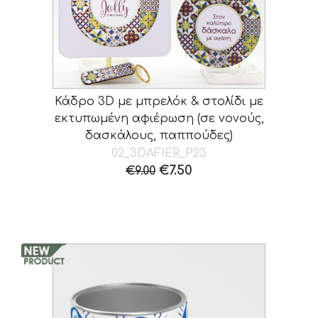
Κάδρο 3D με μπρελόκ & στολίδι με
εκτυπωμένη αφιέρωση (σε νονούς,
δασκάλους, παππούδες)
02_3DAFIER_P23
Original
Η
€
7.50
€
9.00
price
τρέχουσα
was:
τιμή
€9.00.
είναι:
€7.50.