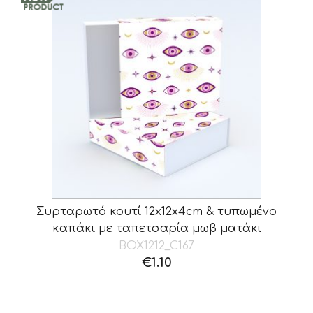
Συρταρωτό κουτί 12x12x4cm & τυπωμένο
καπάκι με ταπετσαρία μωβ ματάκι
BOX1212_C167
€
1.10