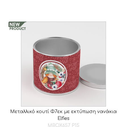
was:
τιμή
€9.40.
είναι:
€6.80.
Μεταλλικό κουτί Φ7εκ με εκτύπωση νανάκια
Elfies
MBOX657_P15