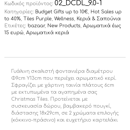
02_DCDL_9.0-1
Κωδικός προϊόντος:
Κατηγορίες:
Budget Gifts up to 10€
,
Hot Sales up
to 40%
,
Tiles Purple
,
Wellness
,
Κεριά & Σαπούνια
Ετικέτες:
bazaar
,
New Products
,
Αρωματικά έως
15 ευρώ
,
Αρωματικά κεριά
Γυάλινη σκαλιστή φοντανιέρα διαμέτρου
Φ9cm Υ13cm που περιέχει αρωματικό κερί.
Σφραγίζει με χάρτινη ταινία πλάτους 6cm
με εκτυπωμένα τα αγαπημένα σας
Christmas Tiles. Προτείνεται με
συσκευασία δώρου, βαμβακερό πουγκί,
διάστασης 18x29cm, σε 2 χρώματα επιλογής
(κόκκινο-πράσινο) και ευχετήριο καρτελάκι