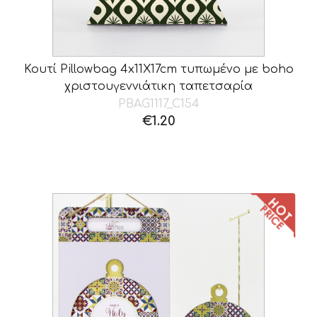
Κουτί Pillowbag 4x11X17cm τυπωμένο με boho
χριστουγεννιάτικη ταπετσαρία
PBAG1117_C154
€
1.20