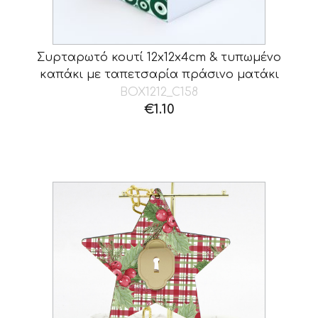
Συρταρωτό κουτί 12x12x4cm & τυπωμένο
καπάκι με ταπετσαρία πράσινο ματάκι
BOX1212_C158
€
1.10