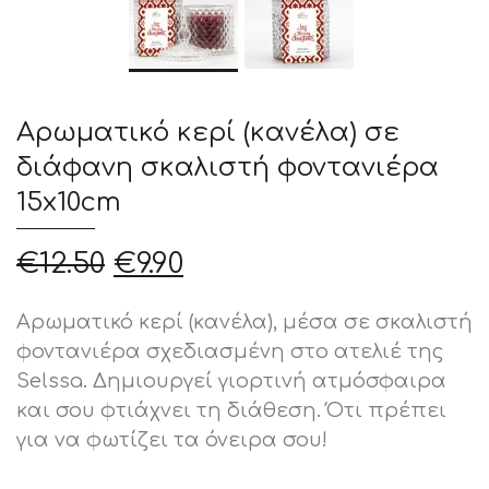
Αρωματικό κερί (κανέλα) σε
διάφανη σκαλιστή φοντανιέρα
15x10cm
Original
Η
€
12.50
€
9.90
price
τρέχουσα
was:
τιμή
Αρωματικό κερί (κανέλα), μέσα σε σκαλιστή
€12.50.
είναι:
φοντανιέρα σχεδιασμένη στο ατελιέ της
€9.90.
Selssa. Δημιουργεί γιορτινή ατμόσφαιρα
και σου φτιάχνει τη διάθεση. Ότι πρέπει
για να φωτίζει τα όνειρα σου!