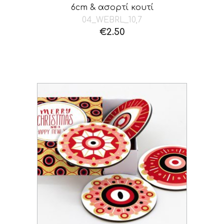
6cm & ασορτί κουτί
04_WEBRL_10,7
€
2.50