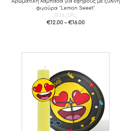
Αρωματική λαμπάδα για εφήβους με ξύλινη
φιγούρα “Lemon Sweet”
01T6_CPL
€
12.00
–
€
16.00