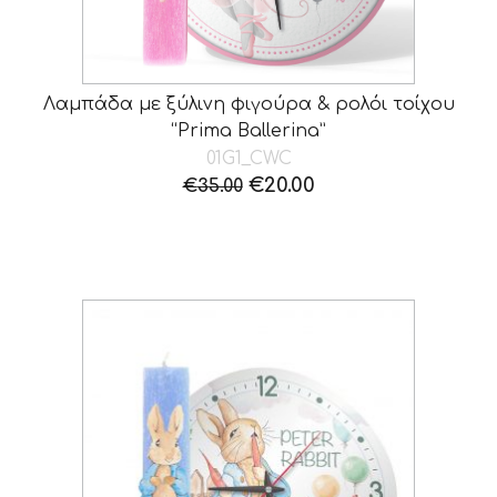
Λαμπάδα με ξύλινη φιγούρα & ρολόι τοίχου
“Prima Ballerina”
01G1_CWC
Original
Η
€
20.00
€
35.00
price
τρέχουσα
was:
τιμή
€35.00.
είναι:
€20.00.