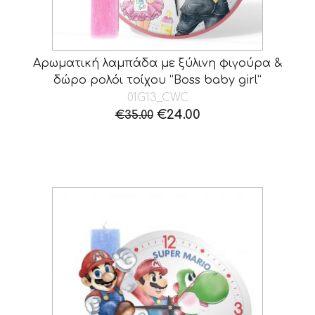
Αρωματική λαμπάδα με ξύλινη φιγούρα &
δώρο ρολόι τοίχου “Boss baby girl”
01G13_CWC
Original
Η
€
24.00
€
35.00
price
τρέχουσα
was:
τιμή
€35.00.
είναι:
€24.00.