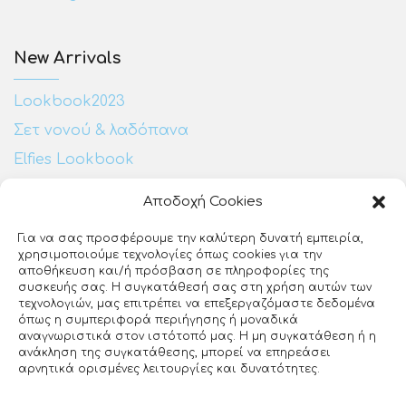
New Arrivals
Lookbook2023
Σετ νονού & λαδόπανα
Elfies Lookbook
Αποδοχή Cookies
Επικοινωνία:
Για να σας προσφέρουμε την καλύτερη δυνατή εμπειρία,
χρησιμοποιούμε τεχνολογίες όπως cookies για την
Ευζώνων 25
αποθήκευση και/ή πρόσβαση σε πληροφορίες της
ΕΡΤ3
συσκευής σας. Η συγκατάθεσή σας στη χρήση αυτών των
Θεσσαλονίκη, 54640
τεχνολογιών, μας επιτρέπει να επεξεργαζόμαστε δεδομένα
όπως η συμπεριφορά περιήγησης ή μοναδικά
23140 27510
αναγνωριστικά στον ιστότοπό μας. Η μη συγκατάθεση ή η
ανάκληση της συγκατάθεσης, μπορεί να επηρεάσει
info@loveclip.gr
αρνητικά ορισμένες λειτουργίες και δυνατότητες.