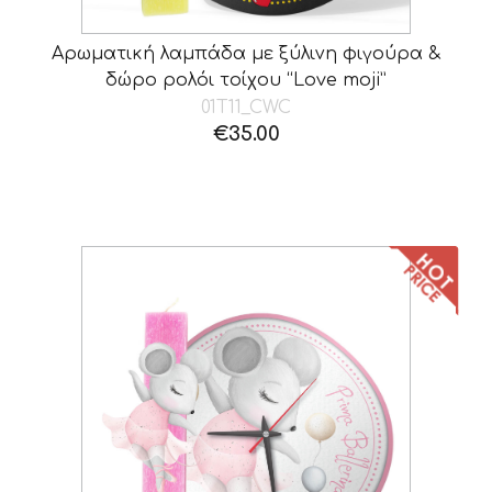
Αρωματική λαμπάδα με ξύλινη φιγούρα &
δώρο ρολόι τοίχου “Love moji”
01T11_CWC
€
35.00