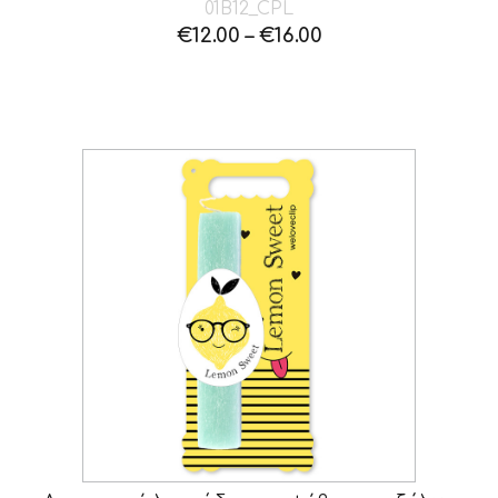
01B12_CPL
€
12.00
–
€
16.00