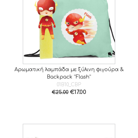
Αρωματική λαμπάδα με ξύλινη φιγούρα &
Backpack “Flash”
01B10_CBP
Original
Η
€
17.00
€
25.00
price
τρέχουσα
was:
τιμή
€25.00.
είναι:
€17.00.