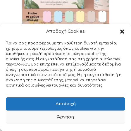
Αποδοχή Cookies
Προσκλητήριο βάπτισης & πάρτι για αγόρι,
Μπομπ Σφουγγαράκης
Για να σας προσφέρουμε την καλύτερη δυνατή εμπειρία,
B_272R
χρησιμοποιούμε τεχνολογίες όπως cookies για την
€
0.40
–
€
0.62
αποθήκευση και/ή πρόσβαση σε πληροφορίες της
συσκευής σας. Η συγκατάθεσή σας στη χρήση αυτών των
τεχνολογιών, μας επιτρέπει να επεξεργαζόμαστε δεδομένα
όπως η συμπεριφορά περιήγησης ή μοναδικά
αναγνωριστικά στον ιστότοπό μας. Η μη συγκατάθεση ή η
ανάκληση της συγκατάθεσης, μπορεί να επηρεάσει
αρνητικά ορισμένες λειτουργίες και δυνατότητες.
Αποδοχή
Άρνηση