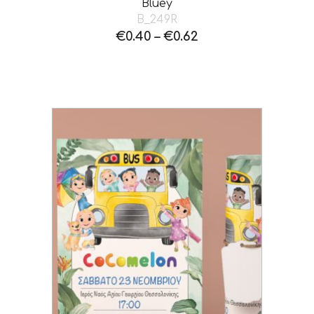
Bluey
B_249R
€
0.40
–
€
0.62