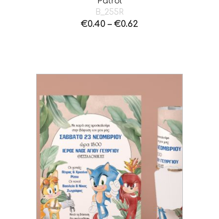
Patrol
B_255R
€
0.40
–
€
0.62