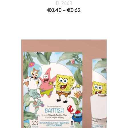
B_246R
€
0.40
–
€
0.62