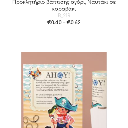
Προκλητήριο βάπτισης αγόρι, Ναυτάκι σε
καραβάκι
B_21R
€
0.40
–
€
0.62