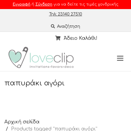
Εγγραφή
ή
Σύνδεση
για να δείτε τις τιμές χονδρικής
Τηλ: 23140 27510
Αναζήτηση
Άδειο Καλάθι!
παπυράκι αγόρι
Αρχική σελίδα
Products tagged “παπυράκι αγόρι”