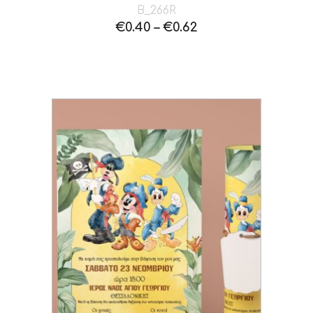
B_266R
€
0.40
–
€
0.62