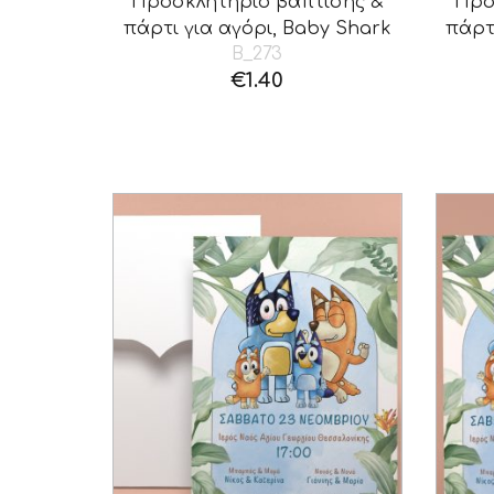
Προσκλητήριο βάπτισης &
Προ
πάρτι για αγόρι, Baby Shark
πάρτ
B_273
€
1.40