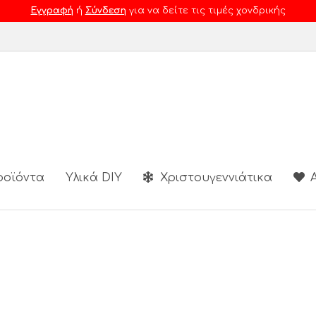
Εγγραφή
ή
Σύνδεση
για να δείτε τις τιμές χονδρικής
ροϊόντα
Υλικά DIY
Χριστουγεννιάτικα
Α