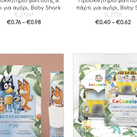
σκλητήριο βάπτισης &
Προσκλητήριο βάπτισ
ι για αγόρι, Baby Shark
πάρτι για αγόρι, Baby 
B_273M
B_273R
€
0.76
–
€
0.98
€
0.40
–
€
0.62