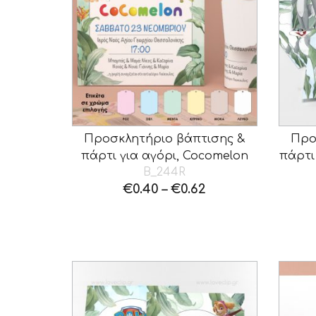
Προσκλητήριο βάπτισης &
Προ
πάρτι για αγόρι, Cocomelon
πάρτι
B_244R
€
0.40
–
€
0.62