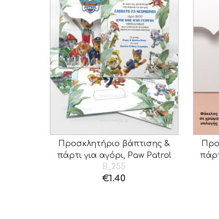
Προσκλητήριο βάπτισης &
Προ
πάρτι για αγόρι, Paw Patrol
πάρτ
B_255
€
1.40