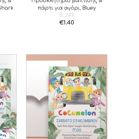
ης &
Προσκλητήριο βάπτισης &
Shark
πάρτι για αγόρι, Bluey
B_249
€
1.40