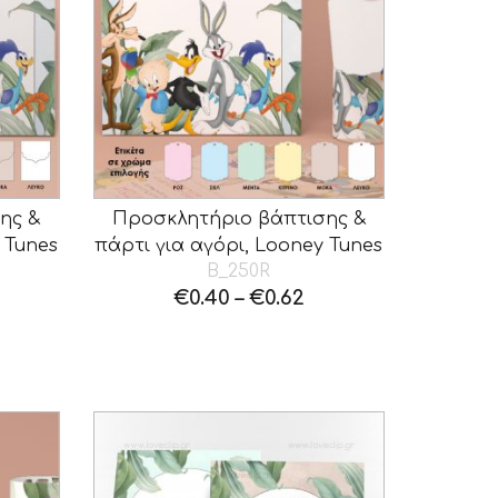
ης &
Προσκλητήριο βάπτισης &
 Tunes
πάρτι για αγόρι, Looney Tunes
B_250R
€
0.40
–
€
0.62