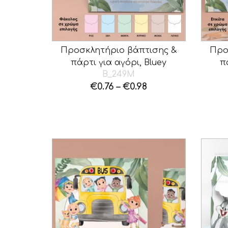
Προσκλητήριο βάπτισης &
Προ
πάρτι για αγόρι, Bluey
π
B_249M
€
0.76
–
€
0.98