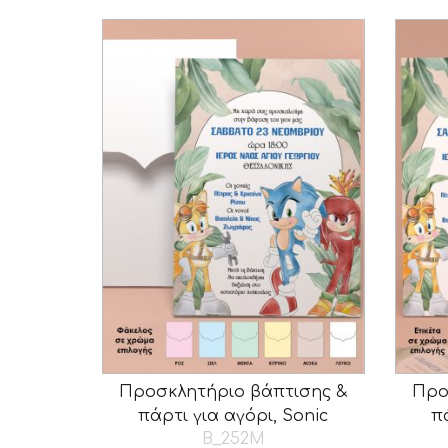
Προσκλητήριο βάπτισης &
Προ
πάρτι για αγόρι, Sonic
π
B_252M