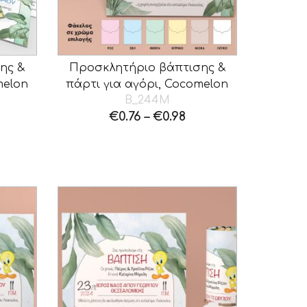
ης &
Προσκλητήριο βάπτισης &
melon
πάρτι για αγόρι, Cocomelon
B_244M
€
0.76
–
€
0.98